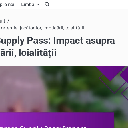
pre noi
Limbă
ull
nției jucătorilor, implicării, loialității
Supply Pass: Impact asupra
rii, loialității