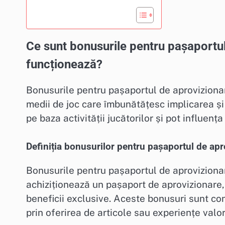
Ce sunt bonusurile pentru pașaportu
funcționează?
Bonusurile pentru pașaportul de aprovizionar
medii de joc care îmbunătățesc implicarea și 
pe baza activității jucătorilor și pot influenț
Definiția bonusurilor pentru pașaportul de ap
Bonusurile pentru pașaportul de aprovizionar
achiziționează un pașaport de aprovizionare
beneficii exclusive. Aceste bonusuri sunt con
prin oferirea de articole sau experiențe va