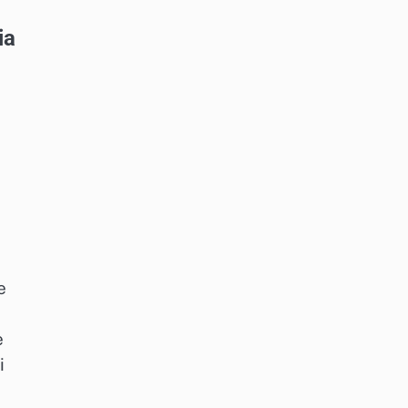
ia
e
e
i