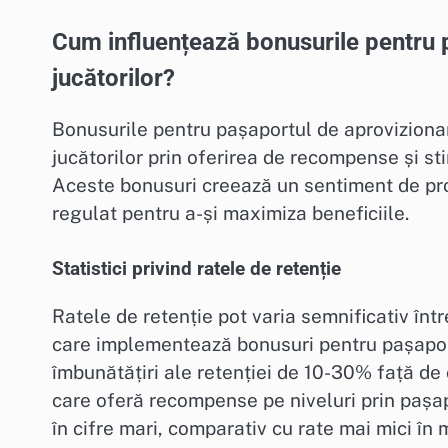
Cum influențează bonusurile pentru 
jucătorilor?
Bonusurile pentru pașaportul de aproviziona
jucătorilor prin oferirea de recompense și st
Aceste bonusuri creează un sentiment de prog
regulat pentru a-și maximiza beneficiile.
Statistici privind ratele de retenție
Ratele de retenție pot varia semnificativ între
care implementează bonusuri pentru pașapor
îmbunătățiri ale retenției de 10-30% față de 
care oferă recompense pe niveluri prin pașapo
în cifre mari, comparativ cu rate mai mici în 