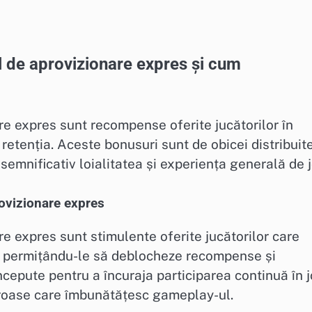
l de aprovizionare expres și cum
e expres sunt recompense oferite jucătorilor în
retenția. Aceste bonusuri sunt de obicei distribuit
a semnificativ loialitatea și experiența generală de j
rovizionare expres
e expres sunt stimulente oferite jucătorilor care
, permițându-le să deblocheze recompense și
cepute pentru a încuraja participarea continuă în 
loroase care îmbunătățesc gameplay-ul.