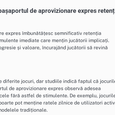
pașaportul de aprovizionare expres retenț
re expres îmbunătățesc semnificativ retenția
imulente imediate care mențin jucătorii implicați.
resie și valoare, încurajând jucătorii să revină
 diferite jocuri, dar studiile indică faptul că jocuril
tul de aprovizionare expres observă adesea
cele fără astfel de stimulente. De exemplu, jocuril
arte pot menține ratele zilnice de utilizatori activ
modelele tradiționale.