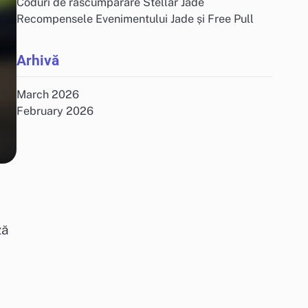
Coduri de răscumpărare Stellar Jade
Recompensele Evenimentului Jade și Free Pull
Arhivă
March 2026
February 2026
ză