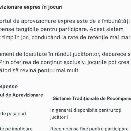
izionare expres în jocuri
ortul de aprovizionare expres este de a îmbunătăți
pense tangibile pentru participare. Acest sistem
 timp în joc, conducând la rate de retenție mai mari
ment de loialitate în rândul jucătorilor, deoarece 
in oferirea de conținut exclusiv, jocurile pot crea
ători să revină pentru mai mult.
ompense
ul de Aprovizionare
Sisteme Tradiționale de Recompen
s
În general disponibile pentru toți
i de pașaport
jucătorii
te pe implicare
Recompense fixe pentru participare