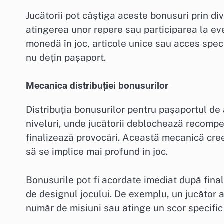
Jucătorii pot câștiga aceste bonusuri prin dive
atingerea unor repere sau participarea la ev
monedă în joc, articole unice sau acces speci
nu dețin pașaport.
Mecanica distribuției bonusurilor
Distribuția bonusurilor pentru pașaportul de
niveluri, unde jucătorii deblochează recomp
finalizează provocări. Această mecanică cree
să se implice mai profund în joc.
Bonusurile pot fi acordate imediat după final
de designul jocului. De exemplu, un jucător 
număr de misiuni sau atinge un scor specific