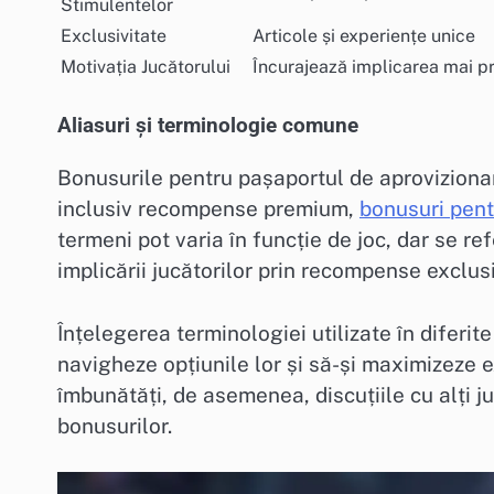
Stimulentelor
Exclusivitate
Articole și experiențe unice
Motivația Jucătorului
Încurajează implicarea mai p
Aliasuri și terminologie comune
Bonusurile pentru pașaportul de aproviziona
inclusiv recompense premium,
bonusuri pent
termeni pot varia în funcție de joc, dar se re
implicării jucătorilor prin recompense exclus
Înțelegerea terminologiei utilizate în diferite
navigheze opțiunile lor și să-și maximizeze 
îmbunătăți, de asemenea, discuțiile cu alți ju
bonusurilor.