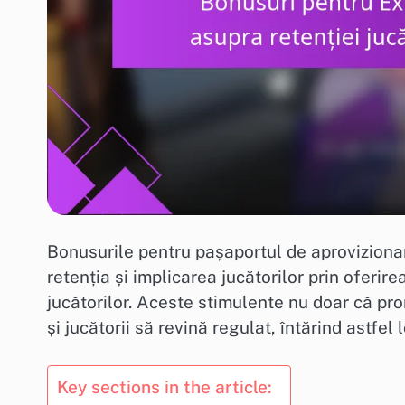
Bonusurile pentru pașaportul de aproviziona
retenția și implicarea jucătorilor prin oferi
jucătorilor. Aceste stimulente nu doar că p
și jucătorii să revină regulat, întărind astfel
Key sections in the article: