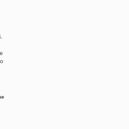
.
se
 o
se