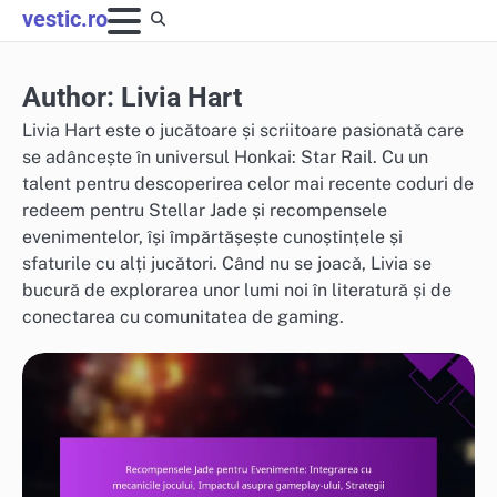
Skip
vestic.ro
to
content
Author:
Livia Hart
Livia Hart este o jucătoare și scriitoare pasionată care
se adâncește în universul Honkai: Star Rail. Cu un
talent pentru descoperirea celor mai recente coduri de
redeem pentru Stellar Jade și recompensele
evenimentelor, își împărtășește cunoștințele și
sfaturile cu alți jucători. Când nu se joacă, Livia se
bucură de explorarea unor lumi noi în literatură și de
conectarea cu comunitatea de gaming.