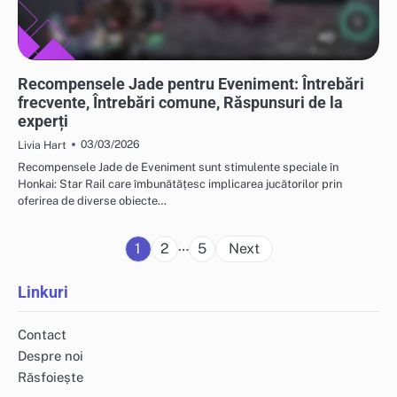
RECOMPENSELE EVENIMENTULUI JADE ȘI FREE PULL
Recompensele Jade pentru Eveniment: Întrebări
frecvente, Întrebări comune, Răspunsuri de la
experți
03/03/2026
Livia Hart
Recompensele Jade de Eveniment sunt stimulente speciale în
Honkai: Star Rail care îmbunătățesc implicarea jucătorilor prin
oferirea de diverse obiecte…
Posts
…
1
2
5
Next
pagination
Linkuri
Contact
Despre noi
Răsfoiește