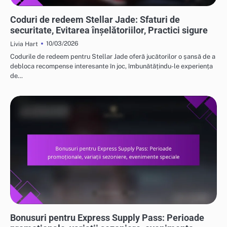
CODURI DE RĂSCUMPĂRARE STELLAR JADE
Coduri de redeem Stellar Jade: Sfaturi de
securitate, Evitarea înșelătoriilor, Practici sigure
10/03/2026
Livia Hart
Codurile de redeem pentru Stellar Jade oferă jucătorilor o șansă de a
debloca recompense interesante în joc, îmbunătățindu-le experiența
de…
RECOMPENSELE EVENIMENTULUI JADE ȘI FREE PULL
Bonusuri pentru Express Supply Pass: Perioade