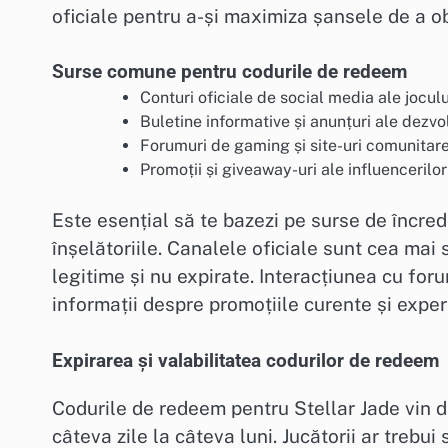
oficiale pentru a-și maximiza șansele de a o
Surse comune pentru codurile de redeem
Conturi oficiale de social media ale jocul
Buletine informative și anunțuri ale dezvol
Forumuri de gaming și site-uri comunitar
Promoții și giveaway-uri ale influencerilor
Este esențial să te bazezi pe surse de încre
înșelătoriile. Canalele oficiale sunt cea mai
legitime și nu expirate. Interacțiunea cu for
informații despre promoțiile curente și experi
Expirarea și valabilitatea codurilor de redeem
Codurile de redeem pentru Stellar Jade vin de
câteva zile la câteva luni. Jucătorii ar trebui