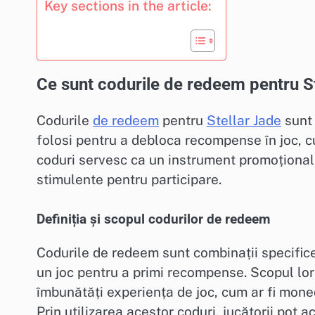
Key sections in the article:
Ce sunt codurile de redeem pentru S
Codurile
de redeem
pentru
Stellar Jade
sunt 
folosi pentru a debloca recompense în joc, c
coduri servesc ca un instrument promoțional p
stimulente pentru participare.
Definiția și scopul codurilor de redeem
Codurile de redeem sunt combinații specifice d
un joc pentru a primi recompense. Scopul lor 
îmbunătăți experiența de joc, cum ar fi mone
Prin utilizarea acestor coduri, jucătorii pot 