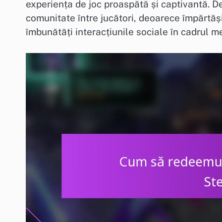
experiența de joc proaspătă și captivantă. 
comunitate între jucători, deoarece împărtăși
îmbunătăți interacțiunile sociale în cadrul me