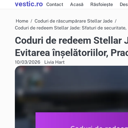
vestic.ro
Skip
Contact
Acasă
Răsfoiește
Des
to
content
Home
Coduri de răscumpărare Stellar Jade
Coduri de redeem Stellar Jade: Sfaturi de securitate, E
Coduri de redeem Stellar J
Evitarea înșelătoriilor, Pra
10/03/2026
Livia Hart