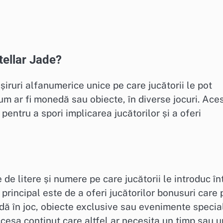
tellar Jade?
șiruri alfanumerice unice pe care jucătorii le pot
um ar fi monedă sau obiecte, în diverse jocuri. Ace
entru a spori implicarea jucătorilor și a oferi
e litere și numere pe care jucătorii le introduc înt
principal este de a oferi jucătorilor bonusuri care 
dă în joc, obiecte exclusive sau evenimente specia
accesa conținut care altfel ar necesita un timp sau u