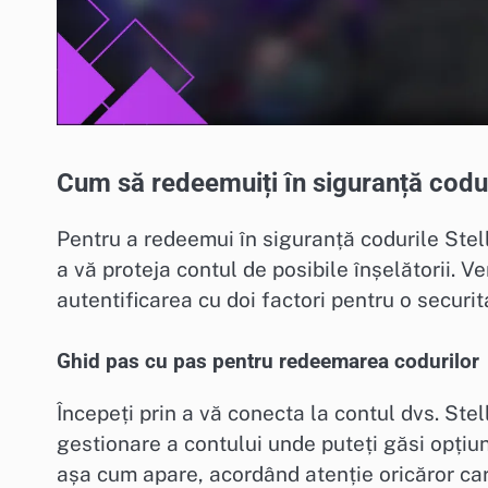
Cum să redeemuiți în siguranță codur
Pentru a redeemui în siguranță codurile Stell
a vă proteja contul de posibile înșelătorii. Ve
autentificarea cu doi factori pentru o securi
Ghid pas cu pas pentru redeemarea codurilor
Începeți prin a vă conecta la contul dvs. Stel
gestionare a contului unde puteți găsi opțiu
așa cum apare, acordând atenție oricăror cara