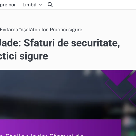
pre noi
Limbă
vitarea înșelătoriilor, Practici sigure
ade: Sfaturi de securitate,
ctici sigure