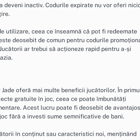
a deveni inactiv. Codurile expirate nu vor oferi nici
ire.
e utilizare, ceea ce înseamnă că pot fi redeemate
 este deosebit de comun pentru codurile promoțion
Jucătorii ar trebui să acționeze rapid pentru a-și
azia.
Jade oferă mai multe beneficii jucătorilor. În primu
cte gratuite în joc, ceea ce poate îmbunătăți
mentare. Acest lucru poate fi deosebit de avantajo
joc fără a investi sume semnificative de bani.
torii în conținut sau caracteristici noi, menținând