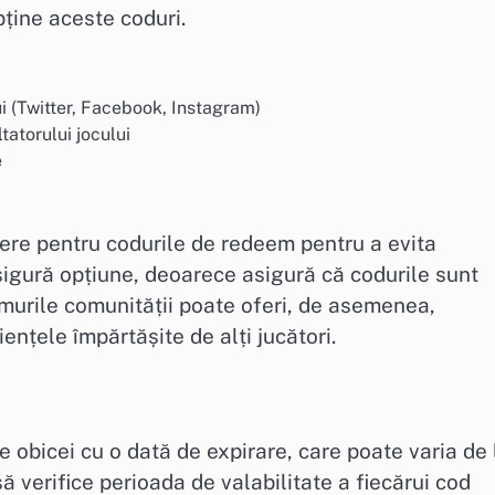
bține aceste coduri.
ui (Twitter, Facebook, Instagram)
tatorului jocului
e
dere pentru codurile de redeem pentru a evita
 sigură opțiune, deoarece asigură că codurile sunt
umurile comunității poate oferi, de asemenea,
ențele împărtășite de alți jucători.
 obicei cu o dată de expirare, care poate varia de 
 să verifice perioada de valabilitate a fiecărui cod