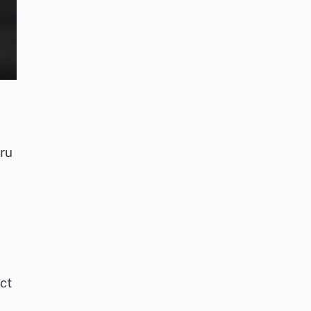
tru
ct