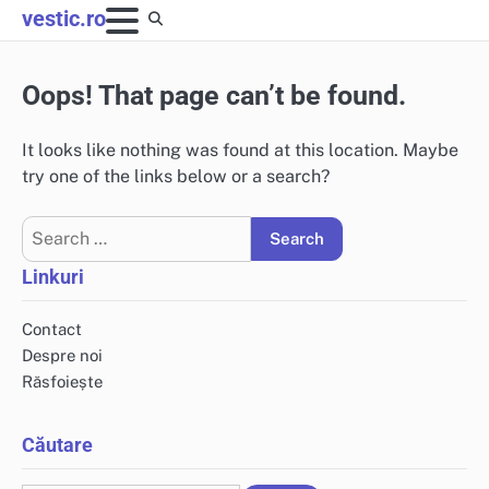
Skip
vestic.ro
to
content
Oops! That page can’t be found.
It looks like nothing was found at this location. Maybe
try one of the links below or a search?
Search
for:
Linkuri
Contact
Despre noi
Răsfoiește
Căutare