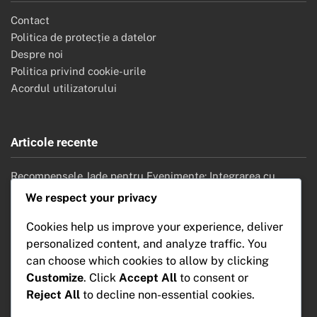
Contact
Politica de protecție a datelor
Despre noi
Politica privind cookie-urile
Acordul utilizatorului
Articole recente
Recompensele Jade pentru Evenimente: Integrarea cu
mecanicile jocului, Impactul asupra gameplay-ului,
We respect your privacy
Strategii
Cookies help us improve your experience, deliver
Bonusuri pentru Abonamentele Lunare de Livrare Express:
personalized content, and analyze traffic. You
Detalierea recompenselor, Listele de articole, Nivelurile de
can choose which cookies to allow by clicking
raritate
Customize
. Click
Accept All
to consent or
Coduri de redeem Stellar Jade: Sfaturi de securitate,
Reject All
to decline non-essential cookies.
Evitarea înșelătoriilor, Practici sigure
Bonusuri pentru Express Supply Pass: Perioade